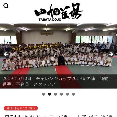
2019年5月3日 チャレンジカップ2019春の陣 師範、
2019年5月3日 チャレンジカップ2019春の陣 本部・
選手、審判員、スタッフと
鈴川
月刊小さなサムライ達へ