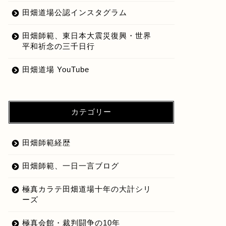
田畑道場公認インスタグラム
田畑師範、東日本大震災復興・世界
平和祈念の三千日行
田畑道場 YouTube
カテゴリー
田畑師範経歴
田畑師範、一日一言ブログ
極真カラテ田畑道場十年の大計シリ
ーズ
極真会館・裁判闘争の10年