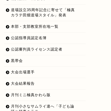
道場設立35周年記念に寄せて「極真
カラテ田畑道場スタイル」発表
025直心杯空手道選手権大会
第37回極真空手道選手権福島県
型の部）田畑道場代表選手結
大会（組手の部）田畑道場代表
本部・支部教室所在地一覧
選手結果
2025年7月22日
2026年6月23
公認指導員認定名簿
公認審判員ライセンス認定者
黒帯会
大会出場選手
大会結果報告
月刊ミニ極真かわら版
月刊小さなサムライ達へ「子ども論