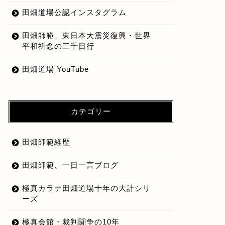
田畑道場公認インスタグラム
田畑師範、東日本大震災復興・世界
平和祈念の三千日行
田畑道場 YouTube
カテゴリー
田畑師範経歴
田畑師範、一日一言ブログ
極真カラテ田畑道場十年の大計シリ
会結果報告
大会結果報告
ーズ
極真会館・裁判闘争の10年