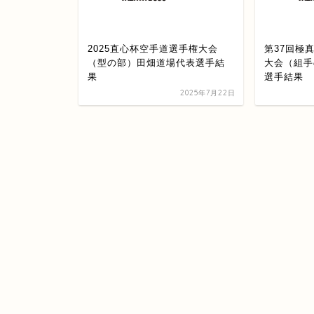
ップ空手道選
2025直心杯空手道選手権大会
第37回極
手結果
（型の部）田畑道場代表選手結
大会（組手
果
選手結果
2023年10月16日
2025年7月22日