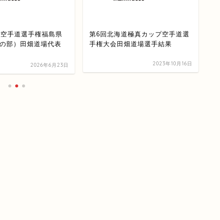
真空手道選手権福島県
第6回北海道極真カップ空手道選
2
の部）田畑道場代表
手権大会田畑道場選手結果
（
果
2023年10月16日
2026年6月23日