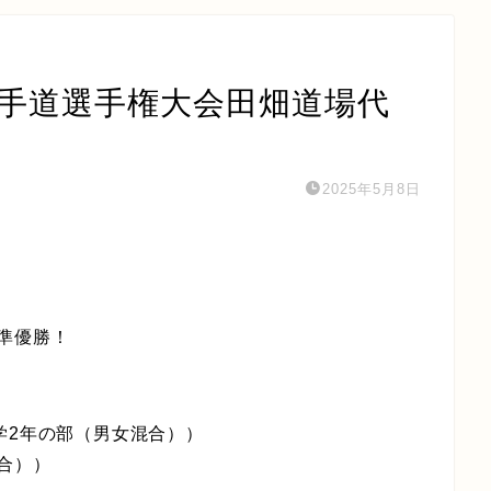
空手道選手権大会田畑道場代
2025年5月8日
準優勝！
学2年の部（男女混合））
合））