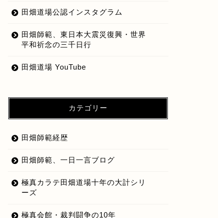
田畑道場公認インスタグラム
田畑師範、東日本大震災復興・世界
平和祈念の三千日行
田畑道場 YouTube
カテゴリー
田畑師範経歴
田畑師範、一日一言ブログ
極真カラテ田畑道場十年の大計シリ
ーズ
極真会館・裁判闘争の10年