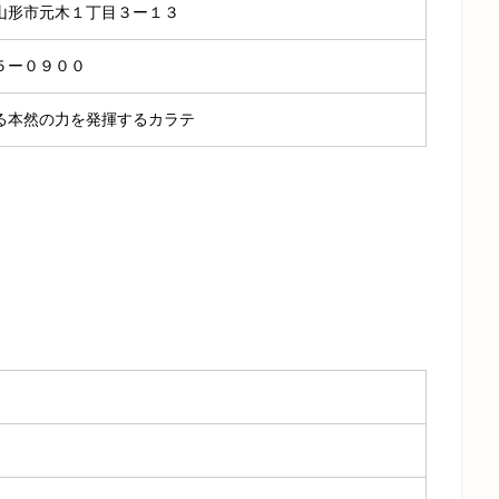
山形市元木１丁目３ー１３
５ー０９００
る本然の力を発揮するカラテ