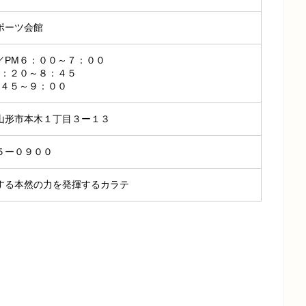
ポーツ会館
／PM６：００～７：００
７：２０～８：４５
：４５～９：００
山形市本木１丁目３ー１３
５ー０９００
する本然の力を発揮するカラテ