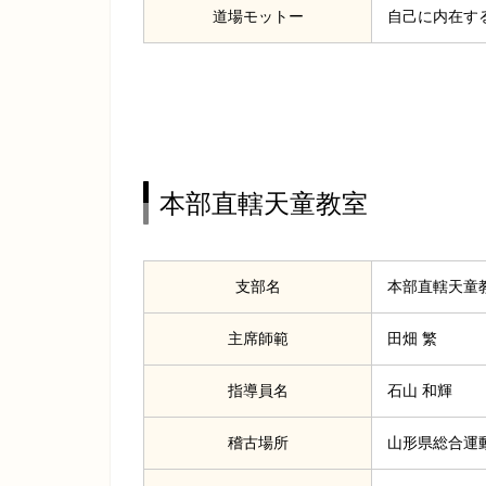
道場モットー
自己に内在す
本部直轄天童教室
支部名
本部直轄天童
主席師範
田畑 繁
指導員名
石山 和輝
稽古場所
山形県総合運