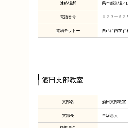
連絡場所
県本部道場／
電話番号
０２３ー６２
道場モットー
自己に内在す
酒田支部教室
支部名
酒田支部教室
支部長
早坂恵人
指導員名