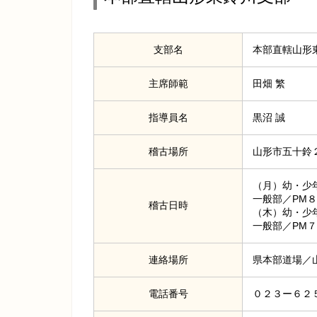
支部名
本部直轄山形
主席師範
田畑 繁
指導員名
黒沼 誠
稽古場所
山形市五十鈴
（月）幼・少
一般部／PM
稽古日時
（木）幼・少
一般部／PM
連絡場所
県本部道場／
電話番号
０２３ー６２