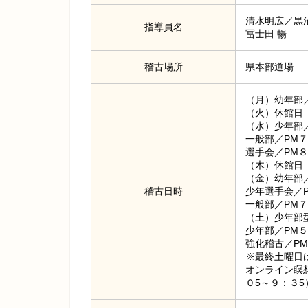
清水明広／黒
指導員名
冨士田 暢
稽古場所
県本部道場
（月）幼年部
（火）休館日
（水）少年部
一般部／PM
選手会／PM
（木）休館日
（金）幼年部
稽古日時
少年選手会／
一般部／PM
（土）少年部
少年部／PM
強化稽古／P
※最終土曜日
オンライン瞑
０5～９：３5