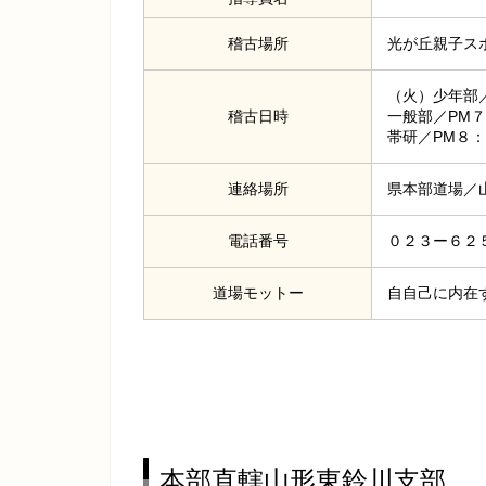
稽古場所
光が丘親子ス
（火）少年部
稽古日時
一般部／PM
帯研／PM８
連絡場所
県本部道場／
電話番号
０２３ー６２
道場モットー
自自己に内在
本部直轄山形東鈴川支部