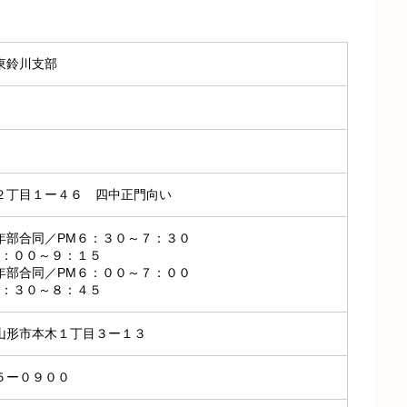
東鈴川支部
２丁目１ー４６ 四中正門向い
年部合同／PM６：３０～７：３０
８：００～９：１５
年部合同／PM６：００～７：００
７：３０～８：４５
山形市本木１丁目３ー１３
５ー０９００