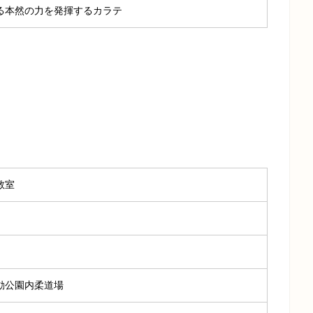
る本然の力を発揮するカラテ
教室
動公園内柔道場