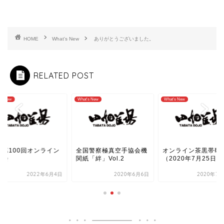
HOME
What's New
ありがとうございました。
RELATED POST
's New
What's New
What's New
！第100回オンライン
全国警察極真空手協会機
オンライン茶黒帯研
想会
関紙「絆」Vol.2
（2020年7月25日）
2022年6月4日
2020年6月6日
2020年7月