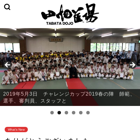
2019年5月3日 チャレンジカップ2019春の陣 師範、
2019年5月3日 チャレンジカップ2019春の陣 本部・
選手、審判員、スタッフと
鈴川
What's New