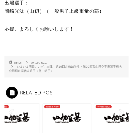
出場選手：
岡崎光汰（山辺）（一般男子上級重量の部）
応援、よろしくお願いします！
HOME
What's New
いよいよ明日。いざ、出陣！第16回北信越学生・第20回富山県空手道選手権大
会田畑道場代表選手（型・組手）
RELATED POST
's New
What's New
What's New