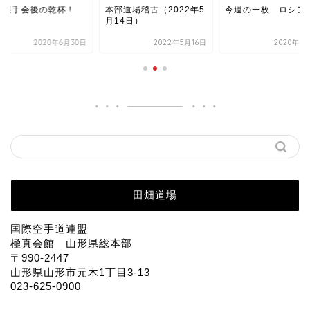
年選手会後の乾杯！
本部道場稽古（2022年5
今週の一枚 ロシア
月14日）
2020年6月30日
2022年5月16日
2020年4
田畑道場
国際空手道連盟
極真会館 山形県総本部
〒990-2447
山形県山形市元木1丁目3-13
023-625-0900