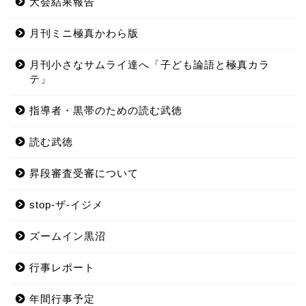
大会結果報告
月刊ミニ極真かわら版
月刊小さなサムライ達へ「子ども論語と極真カラ
テ」
指導者・黒帯のための読む武徳
読む武徳
昇段審査受審について
stop-ザ-イジメ
ズームイン黒沼
行事レポート
年間行事予定