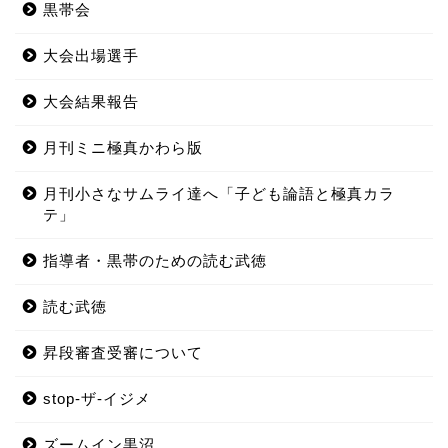
黒帯会
大会出場選手
大会結果報告
月刊ミニ極真かわら版
月刊小さなサムライ達へ「子ども論語と極真カラ
テ」
指導者・黒帯のための読む武徳
読む武徳
昇段審査受審について
stop-ザ-イジメ
ズームイン黒沼