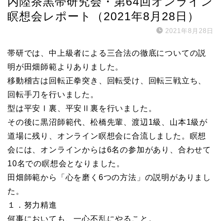
内陸茶黒帯研究会・第64回オンライン
瞑想会レポート（2021年8月28日）
2021年8月28日
帯研では、中上級者による三合法の徹底についての説
明が田畑師範よりありました。
移動稽古は回転正拳突き、回転受け、回転三戦立ち、
回転手刀を行いました。
型は平安Ⅰ裏、平安Ⅱ裏を行いました。
その後に黒沼師範代、松橋先輩、渡辺1級、山本1級が
道場に残り、オンライン瞑想会に合流しました。瞑想
会には、オンラインからは6名の参加があり、合わせて
10名での瞑想会となりました。
田畑師範から「心を磨く6つの方法」の説明がありまし
た。
１．努力精進
何事においても、一心不乱にやること。