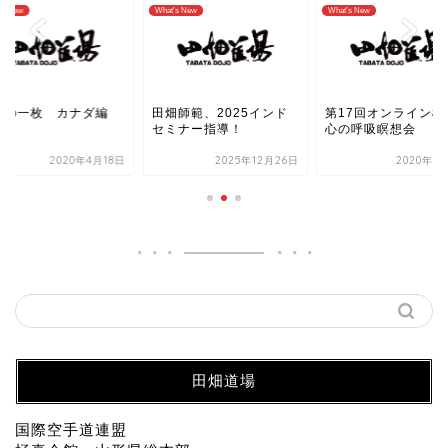
's New
What's New
What's New
週の一枚 カナダ編
田畑師範、2025インド
第17回オンライン極
セミナー指導！
心の呼吸瞑想会
2020年4月18日
2025年12月26日
2020年9
田畑道場
国際空手道連盟