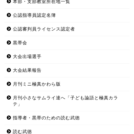
本部・支部教室所在地一覧
公認指導員認定名簿
公認審判員ライセンス認定者
黒帯会
大会出場選手
大会結果報告
月刊ミニ極真かわら版
月刊小さなサムライ達へ「子ども論語と極真カラ
テ」
指導者・黒帯のための読む武徳
読む武徳