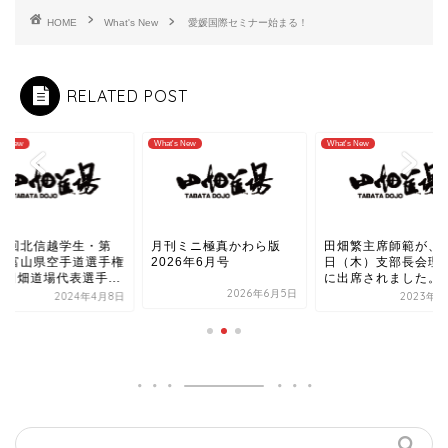
HOME
What's New
愛媛国際セミナー始まる！
RELATED POST
hat's New
What's New
What's New
月刊ミニ極真かわら版
田畑繁主席師範が、6月8
第15回北信越学生
2026年6月号
日（木）支部長会理事会
19回富山県空手道
に出席されました。
大会田畑道場代表選手
2026年6月5日
2023年6月9日
2024