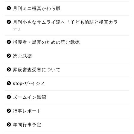
月刊ミニ極真かわら版
月刊小さなサムライ達へ「子ども論語と極真カラ
テ」
指導者・黒帯のための読む武徳
読む武徳
昇段審査受審について
stop-ザ-イジメ
ズームイン黒沼
行事レポート
年間行事予定