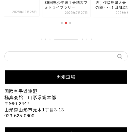
9回県少年選手会稽古フ
選手権福島県大会（組手
読本
トライブラリー
の部）へ！田畑道場代...
2025年12
2025年7月27日
2026年6月20日
田畑道場
国際空手道連盟
極真会館 山形県総本部
〒990-2447
山形県山形市元木1丁目3-13
023-625-0900