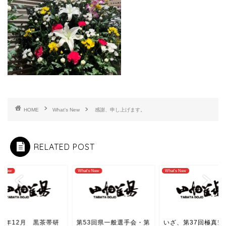
HOME
What's New
感謝、申し上げます。
RELATED POST
's New
What's New
What's New
53回県一般選手会・第
いざ、第37回極真空手道
2025年12月 黒茶