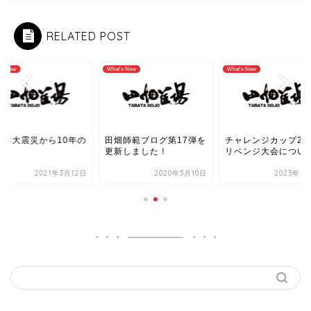
RELATED POST
's New
What's New
What's New
日本大震災から10年の
田畑師範ブログ第17弾を
チャレンジカップ20
祷
更新しました！
リベンジ大会につい
2021年3月12日
2020年5月10日
2023年7