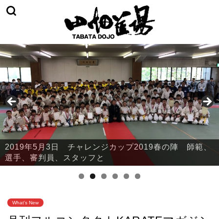
2019年5月3日 チャレンジカップ2019春の陣 師範、
2019年5月3日 チャレンジカップ2019春の陣 本部・
選手、審判員、スタッフと
鈴川
What's New