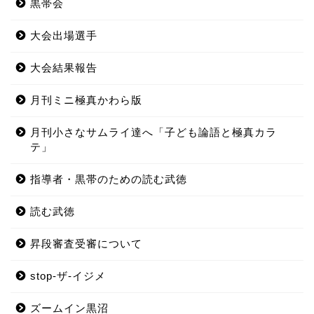
黒帯会
大会出場選手
大会結果報告
月刊ミニ極真かわら版
月刊小さなサムライ達へ「子ども論語と極真カラ
テ」
指導者・黒帯のための読む武徳
読む武徳
昇段審査受審について
stop-ザ-イジメ
ズームイン黒沼