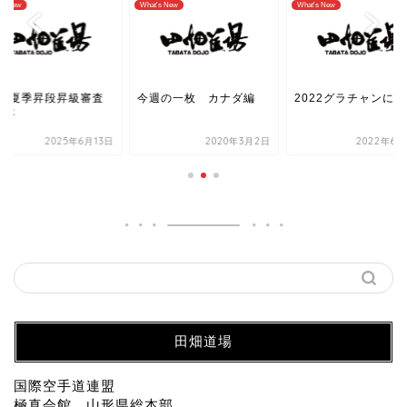
's New
What's New
What's New
025夏季昇段昇級審査
今週の一枚 カナダ編
2022グラチャンにて
読本
2025年6月13日
2020年3月2日
2022年6月
田畑道場
国際空手道連盟
極真会館 山形県総本部