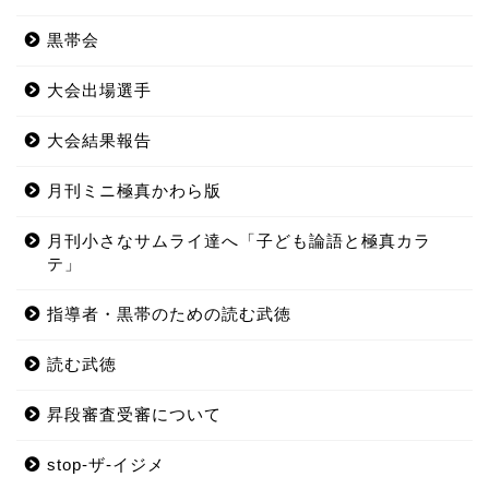
黒帯会
大会出場選手
大会結果報告
月刊ミニ極真かわら版
月刊小さなサムライ達へ「子ども論語と極真カラ
テ」
指導者・黒帯のための読む武徳
読む武徳
昇段審査受審について
stop-ザ-イジメ