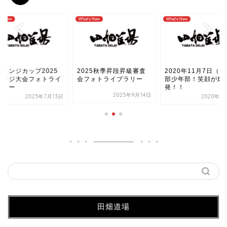
's New
What's New
What's New
025秋季昇段昇級審査
2020年11月7日（土）本
チャレンジカップ20
フォトライブラリー
部少年部！笑顔が爆
リベンジ大会フォト
発！！
ブラリー
2025年9月14日
2020年11月7日
2025年7
田畑道場