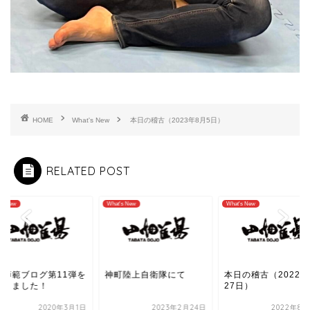
HOME
What's New
本日の稽古（2023年8月5日）
RELATED POST
's New
What's New
What's New
町陸上自衛隊にて
本日の稽古（2022年8月
田畑師範ブログ第11
27日）
更新しました！
2023年2月24日
2022年8月27日
2020年3