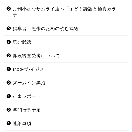
月刊小さなサムライ達へ「子ども論語と極真カラ
テ」
指導者・黒帯のための読む武徳
読む武徳
昇段審査受審について
stop-ザ-イジメ
ズームイン黒沼
行事レポート
年間行事予定
連絡事項