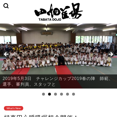
2019年5月3日 チャレンジカップ2019春の陣 師範、
2019年5月3日 チャレンジカップ2019春の陣 本部・
選手、審判員、スタッフと
鈴川
What's New