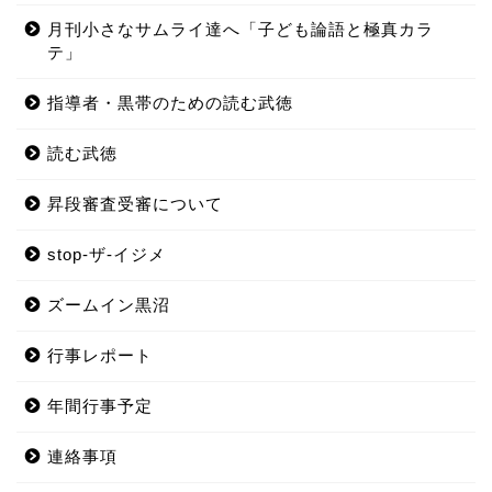
月刊小さなサムライ達へ「子ども論語と極真カラ
テ」
指導者・黒帯のための読む武徳
読む武徳
昇段審査受審について
stop-ザ-イジメ
ズームイン黒沼
行事レポート
年間行事予定
連絡事項