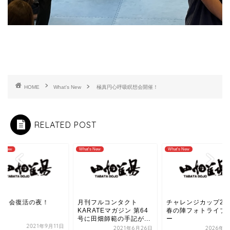
HOME
What's New
極真円心呼吸瞑想会開催！
RELATED POST
's New
What's New
What's New
曜日会復活の夜！
月刊フルコンタクト
チャレンジカップ20
KARATEマガジン 第64
春の陣フォトライブ
号に田畑師範の手記が...
ー
2021年9月11日
2021年6月26日
2026年5