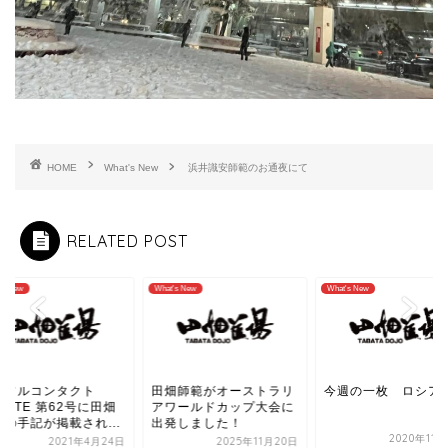
HOME
What's New
浜井識安師範のお通夜にて
RELATED POST
's New
What's New
What's New
刊フルコンタクト
田畑師範がオーストラリ
今週の一枚 ロシア
RATE 第62号に田畑
アワールドカップ大会に
範の手記が掲載され...
出発しました！
2020年11
2021年4月24日
2025年11月20日