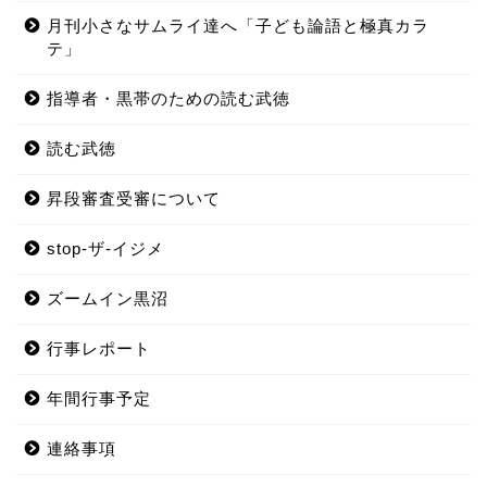
月刊小さなサムライ達へ「子ども論語と極真カラ
テ」
指導者・黒帯のための読む武徳
読む武徳
昇段審査受審について
stop-ザ-イジメ
ズームイン黒沼
行事レポート
年間行事予定
連絡事項