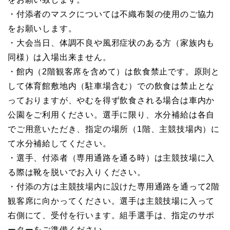
・付添者のマスクについては不織布製の使用のご協力
をお願いします。
・大会当日、体調不良や風邪症状のある方（家族内も
同様）は入場出来ません。
・館内（2階観客席を含めて）は飲食禁止です。原則と
して体育館敷地内（駐車場含む）での飲食は禁止とな
っておりますが、やむを得ず飲食される場合は車内か
公園をご利用ください。選手に限り、水分補給は各自
でご用意いただき、指定の場所（1階、主競技場内）に
て水分補給してください。
・選手、付添者（専用通路を通る時）は主競技場に入
る際は靴を脱いでお入りください。
・付添の方は主競技場内に設けた専用通路を通って2階
観客席に向かってください。選手は主競技場に入って
右側にて、受付を行います。組手選手は、指定のサポ
ーターをご準備ください。