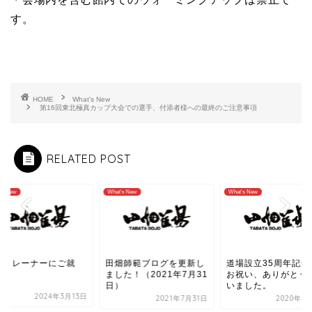
す。
HOME
What's New
第16回東北極真カップ大会での選手、付添者様への最終のご注意事項
RELATED POST
's New
What's New
What's New
属トレーナーにご就
田畑師範ブログを更新し
道場設立35周年記念
！
ました！（2021年7月31
お祝い、ありがとう
日）
いました。
2024年3月13日
2021年7月31日
2020年1