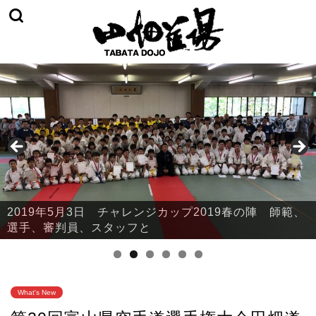
2019年5月3日 チャレンジカップ2019春の陣 師範、
2019年5月3日 チャレンジカップ2019春の陣 本部・
選手、審判員、スタッフと
鈴川
What's New