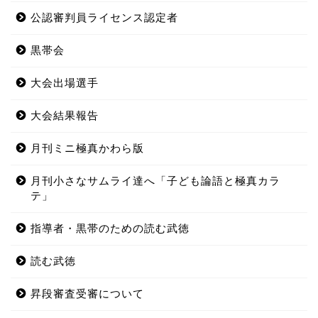
公認審判員ライセンス認定者
黒帯会
大会出場選手
大会結果報告
月刊ミニ極真かわら版
月刊小さなサムライ達へ「子ども論語と極真カラ
テ」
指導者・黒帯のための読む武徳
読む武徳
昇段審査受審について