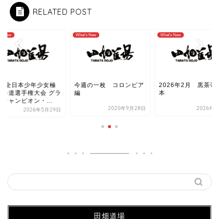
RELATED POST
's New
What's New
What's New
026全日本少年少女極
今週の一枚 コロンビア
2026年2月 黒茶帯
空手道選手権大会 グラ
編
本
チャンピオン・...
2020年9月28日
2026年3
2026年5月29日
田畑道場