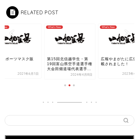
RELATED POST
's New
What's New
What's New
真スポーツマスク販
第15回北信越学生・第
広報やまがたに広告
！
19回富山県空手道選手権
載されました！
大会田畑道場代表選手...
2021年6月1日
2023年4月
2024年4月8日