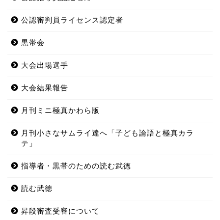
公認審判員ライセンス認定者
黒帯会
大会出場選手
大会結果報告
月刊ミニ極真かわら版
月刊小さなサムライ達へ「子ども論語と極真カラ
テ」
指導者・黒帯のための読む武徳
読む武徳
昇段審査受審について