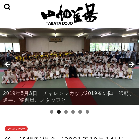
2019年5月3日 チャレンジカップ2019春の陣 師範、
2019年5月3日 チャレンジカップ2019春の陣 本部・
選手、審判員、スタッフと
鈴川
What's New