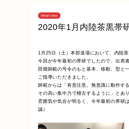
What's New
2020年1月内陸茶黒
1月25日（土）本部道場において、内陸
今回が今年最初の帯研でしたので、出席
田畑師範の号令のもと基本、移動、型と
ご指導いただきました。
師範からは「有意注意。無意識に動作す
その高い集中力で稽古するように」とあ
雰囲気や気合が明るく、今年最初の帯研
誠）