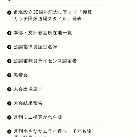
道場設立35周年記念に寄せて「極真
カラテ田畑道場スタイル」発表
ームイン 第378話「備えあれ
本部少年選手会稽古のテレビ収
本部・支部教室所在地一覧
憂いなし」
録が行われます！
公認指導員認定名簿
2020年5月27日
2022年4月6
公認審判員ライセンス認定者
黒帯会
大会出場選手
大会結果報告
月刊ミニ極真かわら版
月刊小さなサムライ達へ「子ども論