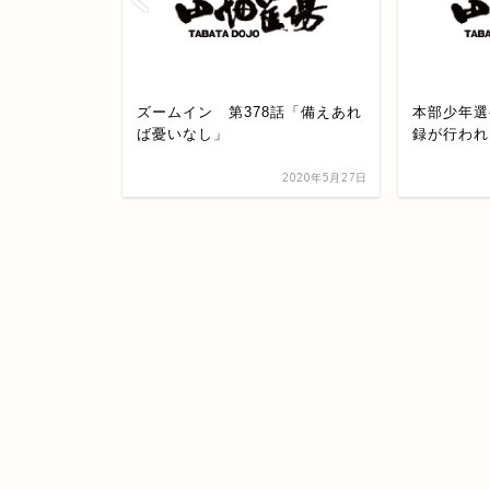
ロス空港到
ズームイン 第378話「備えあれ
本部少年選
ば憂いなし」
録が行われ
2024年8月17日
2020年5月27日