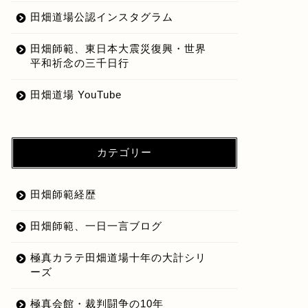
田畑道場公認インスタグラム
田畑師範、東日本大震災復興・世界
平和祈念の三千日行
田畑道場 YouTube
カテゴリー
田畑師範経歴
田畑師範、一日一言ブログ
極真カラテ田畑道場十年の大計シリ
ーズ
at's New
What's New
極真会館・裁判闘争の10年