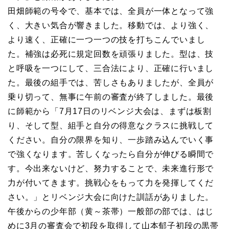
田畑師範の号令で、基本では、全員が一体となって強
く、大きい気合が響きました。移動では、より強く、
より速く、正確に一つ一つの技を打ちこんでいまし
た。補強は必死に規定回数を頑張りました。型は、技
と呼吸を一つにして、三合法により、正確に行いまし
た。最後の組手では、苦しさもありましたが、全員が
乗り切って、無事に午前の審査が終了しました。最後
に師範から「7月17日のリベンジ大会は、まずは板割
り、そして型、組手と自分の得意なクラスに挑戦して
ください。自分の限界を知り、一歩踏み込んでいく事
で強くなります。苦しくなったら自分が伸びる瞬間で
す。今出来ないけど、努力することで、未来進行形で
力が付いてきます。挑戦心をもって力を発揮してくだ
さい。」とリベンジ大会に向けた訓話がありました。
午後からの少年部（黄～茶帯）一般部の部では、はじ
めに3月の審査会で初段を取得して山本郁子初段の黒帯