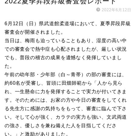
2022夏季昇段昇級審査会レポート
2022年6月12日
6月12日（日）県武道館柔道場において、夏季昇段昇級
審査会が開催されました。
当日は、梅雨も迫っていることもあり、湿度の高い中
での審査会で熱中症も心配されましたが、厳しい状況
でも、普段の稽古の成果を遺憾なく発揮していまし
た。
午前の幼年部・少年部（白～青帯）の部の審査には、
約60名が受審し、冒頭に田畑師範から「人から見ら
れ、一生懸命に力を発揮することで実力が付いてきま
す。そのためには、お家の方や今日の審査をしてくれ
る先生方に感謝の気持ちをもって、審査に臨んで下さ
い。そして心が強く、カラテの実力も強い、文武両道
の強さ、優しさを兼ね備えた人を目指してくださ
い。」と激励がありました。