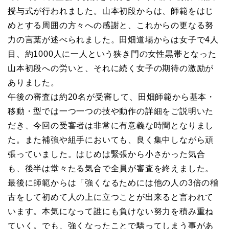
授与式が行われました。山本初段からは、師範をはじ
めとする周囲の方々への感謝と、これからの更なる努
力の言葉が述べられました。田畑道場からは女子で4人
目、約1000人に一人という狭き門の女性黒帯となった
山本初段への労いと、それに続く女子の期待の激励が
ありました。
午後の審査は約20名が受審して、田畑師範から基本・
移動・型では一つ一つの技や動作の詳細をご説明いた
だき、今回の受審者は非常に有意義な時間となりまし
た。また補強や組手においても、良く集中しながら頑
張っていました。はじめは緊張から小さかった気合
も、後半は堂々たる気合で全員が審査を終えました。
最後に師範からは「強くなるためには他の人の3倍の稽
古をして初めて人の上に立つことが出来ると言われて
います。本気になって誰にも負けない努力を積み重ね
ていく。でも、強くなったことで驕ってしまう事があ