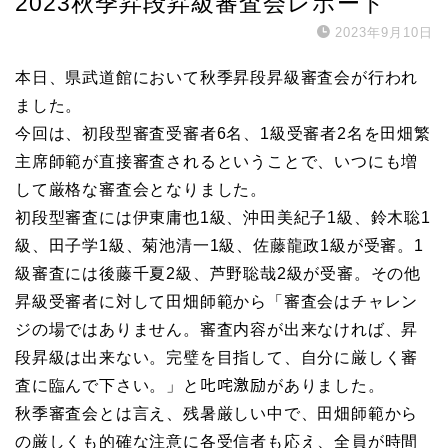
2023秋季昇段昇級審査会レポート
2023年9月10日
本日、県武道館において秋季昇段昇級審査会が行われ
ました。
今回は、初段型審査受審者6名、1級受審者2名を田畑繁
主席師範が直接審査されるということで、いつにも増
して厳格な審査会となりました。
初段型審査には伊東庸也1級、沖田美紀子1級、鈴木聡1
級、田子学1級、菊池清一1級、佐藤龍政1級が受審。1
級審査には後藤千夏2級、芦野聡哉2級が受審。その他
昇級受審者に対して田畑師範から「審査会はチャレン
ジの場ではありません。審査内容が出来なければ、昇
段昇級は出来ない。完璧を目指して、自分に厳しく審
査に臨んで下さい。」と𠮟咤激励がありました。
秋季審査会とは言え、残暑厳しい中で、田畑師範から
の厳しくも的確な注意に各受信者も応え、全員が時間