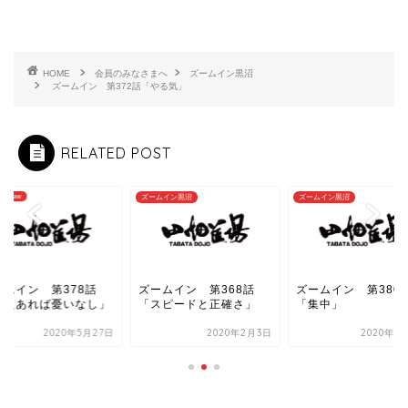
HOME
会員のみなさまへ
ズームイン黒沼
ズームイン 第372話「やる気」
RELATED POST
's New
ズームイン黒沼
ズームイン黒沼
ームイン 第378話
ズームイン 第368話
ズームイン 第380
備えあれば憂いなし」
「スピードと正確さ」
「集中」
2020年5月27日
2020年2月3日
2020年6