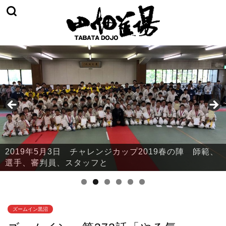
2019年5月3日 チャレンジカップ2019春の陣 師範、
2019年5月3日 チャレンジカップ2019春の陣 本部・
選手、審判員、スタッフと
鈴川
ズームイン黒沼