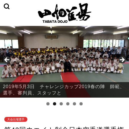
2019年5月3日 チャレンジカップ2019春の陣 師範、
2019年5月3日 チャレンジカップ2019春の陣 本部・
選手、審判員、スタッフと
鈴川
大会出場選手