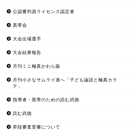
公認審判員ライセンス認定者
黒帯会
大会出場選手
大会結果報告
月刊ミニ極真かわら版
月刊小さなサムライ達へ「子ども論語と極真カラ
テ」
指導者・黒帯のための読む武徳
読む武徳
昇段審査受審について