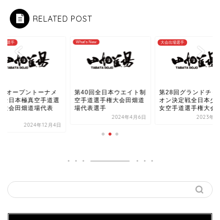
RELATED POST
What's New
出場選手
大会出場選手
3回オープントーナメ
第40回全日本ウエイト制
第28回グランドチャ
ト全日本極真空手道選
空手道選手権大会田畑道
オン決定戦全日本少
権大会田畑道場代表
場代表選手
女空手道選手権大会
.
2024年4月6日
2023年5
2024年12月4日