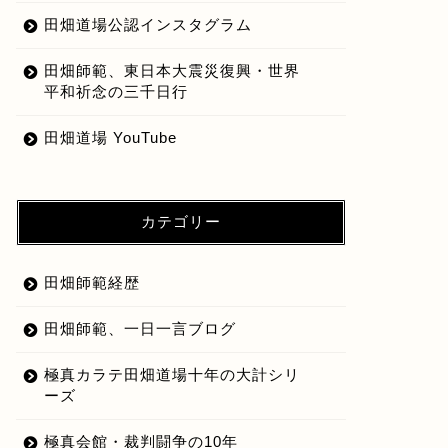
田畑道場公認インスタグラム
田畑師範、東日本大震災復興・世界
平和祈念の三千日行
田畑道場 YouTube
カテゴリー
田畑師範経歴
田畑師範、一日一言ブログ
極真カラテ田畑道場十年の大計シリ
ーズ
極真会館・裁判闘争の10年