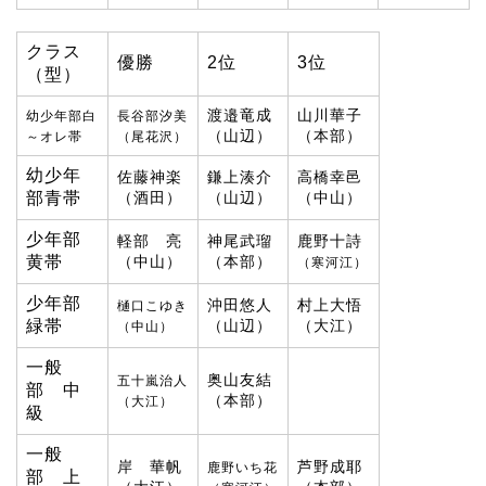
クラス
優勝
2位
3位
（型）
渡邉竜成
山川華子
幼少年部白
長谷部汐美
（山辺）
（本部）
～オレ帯
（尾花沢）
幼少年
佐藤神楽
鎌上湊介
高橋幸邑
部青帯
（酒田）
（山辺）
（中山）
少年部
軽部 亮
神尾武瑠
鹿野十詩
黄帯
（中山）
（本部）
（寒河江）
少年部
沖田悠人
村上大悟
樋口こゆき
緑帯
（山辺）
（大江）
（中山）
一般
奥山友結
五十嵐治人
部 中
（本部）
（大江）
級
一般
岸 華帆
芦野成耶
鹿野いち花
部 上