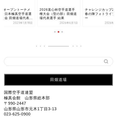
1回オープントーナメ
2026直心杯空手道選手
チャレンジカップ20
ト全日本極真空手道選
権大会（型の部）田畑道
春の陣フォトライブ
大会 田畑道場代表...
場代表選手 結果
ー
2023年1月18日
2026年6月1日
2026年5
田畑道場
国際空手道連盟
極真会館 山形県総本部
〒990-2447
山形県山形市元木1丁目3-13
023-625-0900