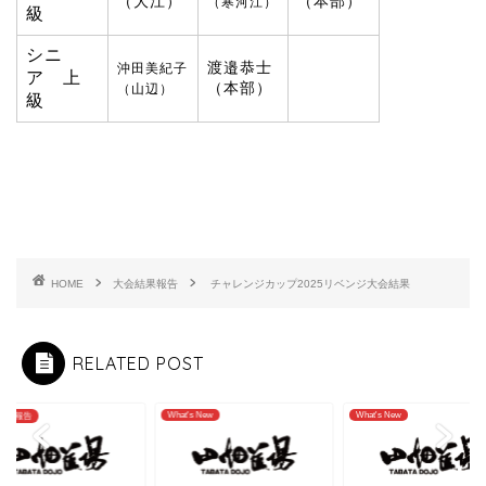
（大江）
（本部）
（寒河江）
級
シニ
渡邉恭士
沖田美紀子
ア 上
（本部）
（山辺）
級
HOME
大会結果報告
チャレンジカップ2025リベンジ大会結果
RELATED POST
What's New
What's New
結果報告