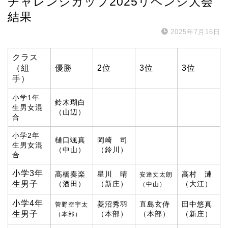
チャレンジカップ2025リベンジ大会
結果
2025年7月16日
クラス
（組
優勝
2位
3位
3位
手）
小学1年
鈴木瑚白
生男女混
（山辺）
合
小学2年
樋口颯真
岡崎 司
生男女混
（中山）
（鈴川）
合
小学3年
髙橋奏楽
星川 晴
高村 漣
安達丈太朗
生男子
（酒田）
（新庄）
（大江）
（中山）
小学4年
菱沼秀羽
直島玄侍
田中悠真
菅野空宇太
生男子
（本部）
（本部）
（新庄）
（本部）