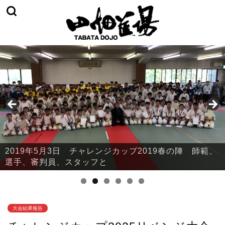
2019年5月3日 チャレンジカップ2019春の陣 師範、
2019年5月3日 チャレンジカップ2019春の陣 本部・
選手、審判員、スタッフと
鈴川
大会結果報告