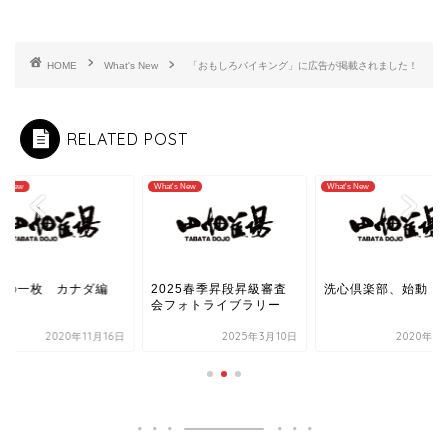
HOME
What's New
「おもしろバイキング」に広告が掲載されました！
RELATED POST
's New
What's New
What's New
週の一枚 カナダ編
2025春季昇段昇級審査
洗心倶楽部、始動！
会フォトライブラリー
2020年11月16日
2025年3月10日
2020年1