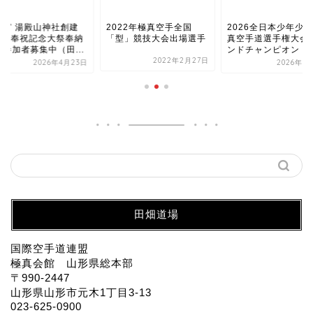
之宮 湯殿山神社創建
2022年極真空手全国
2026全日本少年少
50年奉祝記念大祭奉納
「型」競技大会出場選手
真空手道選手権大会 
武参加者募集中（田...
ンドチャンピオン・..
2022年2月27日
2026年4月23日
2026年7
田畑道場
国際空手道連盟
極真会館 山形県総本部
〒990-2447
山形県山形市元木1丁目3-13
023-625-0900