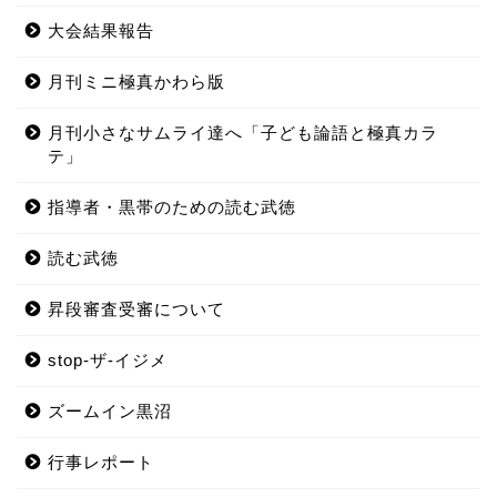
大会結果報告
月刊ミニ極真かわら版
月刊小さなサムライ達へ「子ども論語と極真カラ
テ」
指導者・黒帯のための読む武徳
読む武徳
昇段審査受審について
stop-ザ-イジメ
ズームイン黒沼
行事レポート