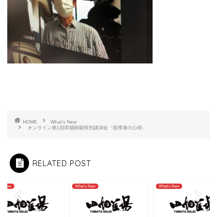
HOME
What's New
オンライン第1回田畑師範特別講演会「指導者の心得」
RELATED POST
's New
What's New
What's New