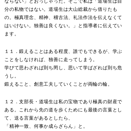
ならない」とおっしゃった。そこで私は「道場生は自
分の私物ではない。道場生は大山総裁から借りたも
の。極真理念、精神、稽古法、礼法作法を伝えなくて
はいけない。独善は良くない。」と指導者に伝えてい
ます。
１１．鍛えることはある程度、誰でもできるが、学ぶ
ことをしなければ、独善に走ってしまう。
学びて思わざれば則ち罔し、思いて学ばざれば則ち危
うし。
鍛えること、創意工夫していくことが両輪の輪。
１２．支部長・道場生は私の宝物であり極真の財産で
ある。これから先の道を歩くためにも最後の言葉とし
て、送る言葉があるとしたら、
「精神一致、何事か成らざらん」と。