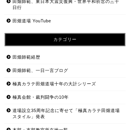
田畑師範、東日本大震災復興・世界平和祈念の三千
日行
田畑道場 YouTube
カテゴリー
田畑師範経歴
田畑師範、一日一言ブログ
極真カラテ田畑道場十年の大計シリーズ
極真会館・裁判闘争の10年
道場設立35周年記念に寄せて「極真カラテ田畑道場
スタイル」発表
本部・支部教室所在地一覧