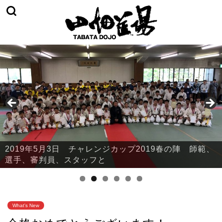
2019年5月3日 チャレンジカップ2019春の陣 師範、
2019年5月3日 チャレンジカップ2019春の陣 本部・
選手、審判員、スタッフと
鈴川
What's New