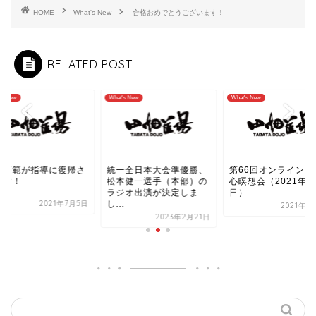
HOME
What's New
合格おめでとうございます！
RELATED POST
's New
What's New
What's New
畑師範が指導に復帰さ
統一全日本大会準優勝、
第66回オンライン極
ます！
松本健一選手（本部）の
心瞑想会（2021年9
ラジオ出演が決定しま
日）
2021年7月5日
し...
2021年9
2023年2月21日