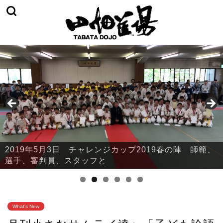
2019年5月3日 チャレンジカップ2019春の陣 師範、
2019年5月3日 チャレンジカップ2019春の陣 本部・
選手、審判員、スタッフと
鈴川
What's New