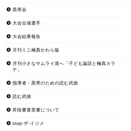
黒帯会
大会出場選手
大会結果報告
月刊ミニ極真かわら版
月刊小さなサムライ達へ「子ども論語と極真カラ
テ」
指導者・黒帯のための読む武徳
読む武徳
昇段審査受審について
stop-ザ-イジメ