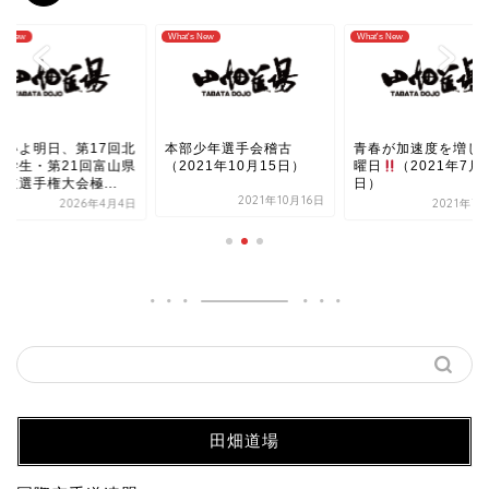
's New
What's New
What's New
よいよ明日、第17回北
本部少年選手会稽古
青春が加速度を増し
越学生・第21回富山県
（2021年10月15日）
曜日
（2021年7月
道選手権大会極...
日）
2021年10月16日
2026年4月4日
2021年7
田畑道場