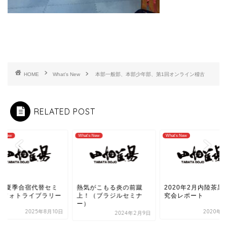
HOME
What's New
本部一般部、本部少年部、第1回オンライン稽古
RELATED POST
's New
What's New
What's New
025夏季合宿代替セミ
熱気がこもる炎の前蹴
2020年2月内陸茶黒
ーフォトライブラリー
上！（ブラジルセミナ
究会レポート
ー）
2025年8月10日
2020年3
2024年2月9日