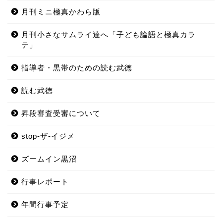
月刊ミニ極真かわら版
月刊小さなサムライ達へ「子ども論語と極真カラ
テ」
指導者・黒帯のための読む武徳
読む武徳
昇段審査受審について
stop-ザ-イジメ
ズームイン黒沼
行事レポート
年間行事予定