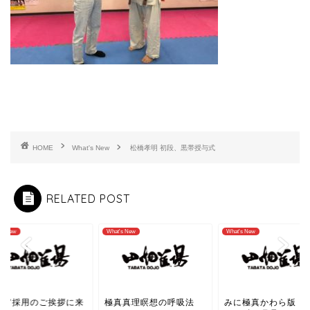
HOME
What's New
松橋孝明 初段、黒帯授与式
RELATED POST
What's New
What's New
W
ご挨拶に来
極真真理瞑想の呼吸法
みに極真かわら版