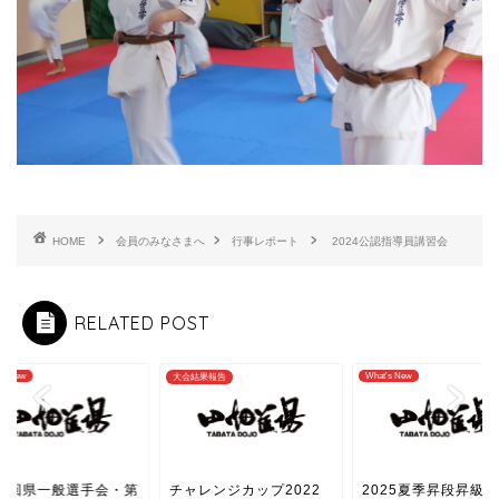
HOME
会員のみなさまへ
行事レポート
2024公認指導員講習会
RELATED POST
What's New
What's New
結果報告
ャレンジカップ2022
2025夏季昇段昇級審査
第53回県一般選手会