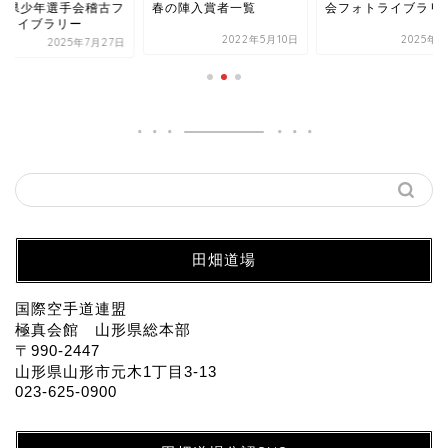
の陣入賞者一覧
会フォトライブラリー
39回県少年選手会稽
ォトライブラリー
2022年5月10日
2025年6月8日
2025年7月
田畑道場
国際空手道連盟
極真会館 山形県総本部
〒990-2447
山形県山形市元木1丁目3-13
023-625-0900