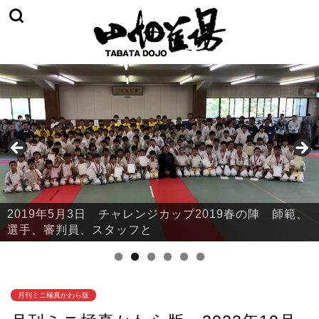
2019年5月3日 チャレンジカップ2019春の陣 師範、
2019年5月3日 チャレンジカップ2019春の陣 本部・
選手、審判員、スタッフと
鈴川
月刊ミニ極真かわら版