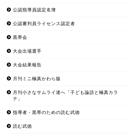
公認指導員認定名簿
公認審判員ライセンス認定者
黒帯会
大会出場選手
大会結果報告
月刊ミニ極真かわら版
月刊小さなサムライ達へ「子ども論語と極真カラ
テ」
指導者・黒帯のための読む武徳
読む武徳