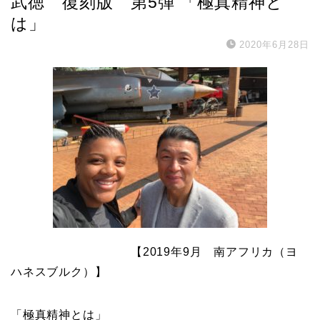
武徳 復刻版 第5弾 「極真精神と
は」
2020年6月28日
【2019年9月 南アフリカ（ヨ
ハネスブルク）】
「
」
極真精神とは