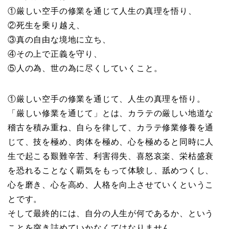
①厳しい空手の修業を通じて人生の真理を悟り、
②死生を乗り越え、
③真の自由な境地に立ち、
④その上で正義を守り、
⑤人の為、世の為に尽くしていくこと。
①厳しい空手の修業を通じて、人生の真理を悟り。
「厳しい修業を通じて」とは、カラテの厳しい地道な
稽古を積み重ね、自らを律して、カラテ修業修養を通
じて、技を極め、肉体を極め、心を極めると同時に人
生で起こる艱難辛苦、利害得失、喜怒哀楽、栄枯盛衰
を恐れることなく覇気をもって体験し、舐めつくし、
心を磨き、心を高め、人格を向上させていくというこ
とです。
そして最終的には、自分の人生が何であるか、という
ことを突き詰めていかなくてはなりません。