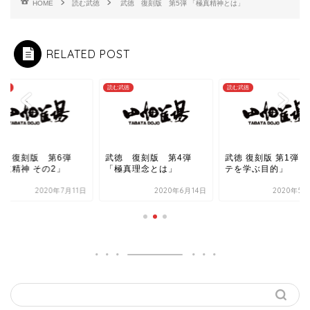
HOME
読む武徳
武徳 復刻版 第5弾 「極真精神とは」
RELATED POST
武徳
読む武徳
読む武徳
徳 復刻版 第6弾
武徳 復刻版 第4弾
武徳 復刻版 第1弾「
武道精神 その2」
「極真理念とは」
テを学ぶ目的」
2020年7月11日
2020年6月14日
2020年5月