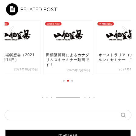
RELATED POST
's New
What's New
What's New
川道場瞑想会（2021
田畑繁師範によるカナダ
オーストラリア（メ
0月14日）
リムスキセミナー動画で
ルン）セミナー 二
す！
2021年10月16日
2024年11
2025年7月26日