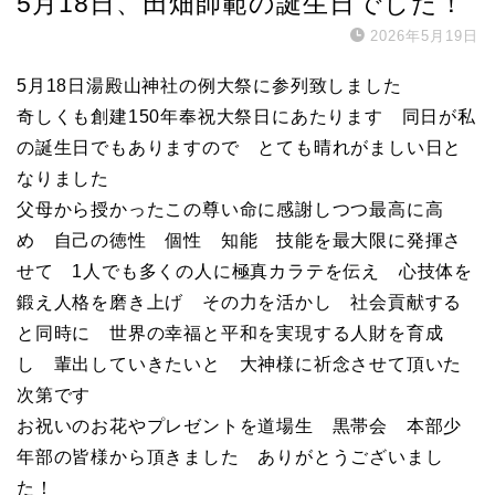
5月18日、田畑師範の誕生日でした！
2026年5月19日
5月18日湯殿山神社の例大祭に参列致しました
奇しくも創建150年奉祝大祭日にあたります 同日が私
の誕生日でもありますので とても晴れがましい日と
なりました
父母から授かったこの尊い命に感謝しつつ最高に高
め 自己の徳性 個性 知能 技能を最大限に発揮さ
せて 1人でも多くの人に極真カラテを伝え 心技体を
鍛え人格を磨き上げ その力を活かし 社会貢献する
と同時に 世界の幸福と平和を実現する人財を育成
し 輩出していきたいと 大神様に祈念させて頂いた
次第です
お祝いのお花やプレゼントを道場生 黒帯会 本部少
年部の皆様から頂きました ありがとうございまし
た！